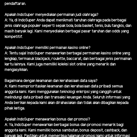
pendaftaran.
Apakah IndoSuper menyediakan permainan judi olahraga?
A: Ya, di IndoSuper Anda dapat menikmati taruhan olahraga pada berbagai
jenis olahraga populer seperti sepak bola, bola basket, tenis, bulu tangkis, dan
masih banyak lagi. Kami menyediakan berbagai pasar taruhan dan odds yang
kompetitif.
Apakah IndoSuper memiliki permainan kasino online?
A: Tentu saja! IndoSuper menawarkan berbagai permainan kasino online yang
lengkap, termasuk blackjack, roulette, baccarat, dan berbagai jenis permainan
kartu lainnya. Kami juga memiliki koleksi slot online yang menarik dan
mengasyikkan.
Bagaimana dengan keamanan dan kerahasiaan data saya?
A: Kami memprioritaskan keamanan dan kerahasiaan data pribadi semua
anggota kami. Kami menggunakan teknologi enkripsi yang canggih untuk
melindungi data pribadi dan transaksi keuangan Anda. Seluruh informasi yang
Anda berikan kepada kami akan dirahasiakan dan tidak akan dibagikan kepada
pihak ketiga.
Apakah IndoSuper menawarkan bonus dan promosi?
A: Ya, IndoSuper menawarkan berbagai bonus dan promosi menarik bagi
anggota kami. Kami memiliki bonus sambutan, bonus deposit, cashback, dan
banyak lagi. Pastikan untuk memeriksa halaman promosi kami untuk informasi