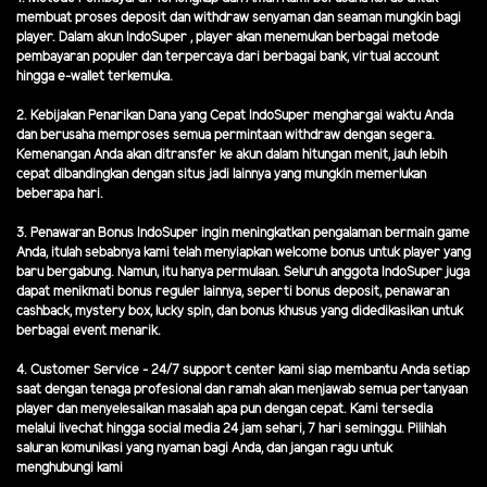
membuat proses deposit dan withdraw senyaman dan seaman mungkin bagi
player. Dalam akun IndoSuper , player akan menemukan berbagai metode
pembayaran populer dan terpercaya dari berbagai bank, virtual account
hingga e-wallet terkemuka.
2. Kebijakan Penarikan Dana yang Cepat IndoSuper menghargai waktu Anda
dan berusaha memproses semua permintaan withdraw dengan segera.
Kemenangan Anda akan ditransfer ke akun dalam hitungan menit, jauh lebih
cepat dibandingkan dengan situs jadi lainnya yang mungkin memerlukan
beberapa hari.
3. Penawaran Bonus IndoSuper ingin meningkatkan pengalaman bermain game
Anda, itulah sebabnya kami telah menyiapkan welcome bonus untuk player yang
baru bergabung. Namun, itu hanya permulaan. Seluruh anggota IndoSuper juga
dapat menikmati bonus reguler lainnya, seperti bonus deposit, penawaran
cashback, mystery box, lucky spin, dan bonus khusus yang didedikasikan untuk
berbagai event menarik.
4. Customer Service - 24/7 support center kami siap membantu Anda setiap
saat dengan tenaga profesional dan ramah akan menjawab semua pertanyaan
player dan menyelesaikan masalah apa pun dengan cepat. Kami tersedia
melalui livechat hingga social media 24 jam sehari, 7 hari seminggu. Pilihlah
saluran komunikasi yang nyaman bagi Anda, dan jangan ragu untuk
menghubungi kami