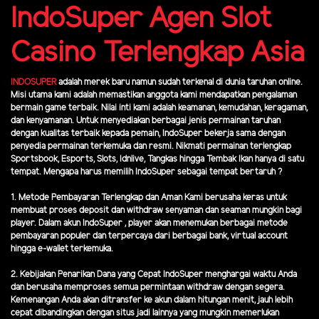
IndoSuper Agen Slot
Casino Terlengkap Asia
INDOSUPER
adalah merek baru namun sudah terkenal di dunia taruhan online.
Misi utama kami adalah memastikan anggota kami mendapatkan pengalaman
bermain game terbaik. Nilai inti kami adalah keamanan, kemudahan, keragaman,
dan kenyamanan. Untuk menyediakan berbagai jenis permainan taruhan
dengan kualitas terbaik kepada pemain, IndoSuper bekerja sama dengan
penyedia permainan terkemuka dan resmi. Nikmati permainan terlengkap
Sportsbook, Esports, Slots, Idnlive, Tangkas hingga Tembak Ikan hanya di satu
tempat. Mengapa harus memilih IndoSuper sebagai tempat bertaruh ?
1. Metode Pembayaran Terlengkap dan Aman Kami berusaha keras untuk
membuat proses deposit dan withdraw senyaman dan seaman mungkin bagi
player. Dalam akun IndoSuper , player akan menemukan berbagai metode
pembayaran populer dan terpercaya dari berbagai bank, virtual account
hingga e-wallet terkemuka.
2. Kebijakan Penarikan Dana yang Cepat IndoSuper menghargai waktu Anda
dan berusaha memproses semua permintaan withdraw dengan segera.
Kemenangan Anda akan ditransfer ke akun dalam hitungan menit, jauh lebih
cepat dibandingkan dengan situs jadi lainnya yang mungkin memerlukan