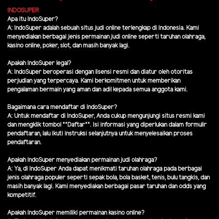
INDOSUPER
Apa itu IndoSuper?
A: IndoSuper adalah sebuah situs judi online terlengkap di Indonesia. Kami
menyediakan berbagai jenis permainan judi online seperti taruhan olahraga,
kasino online, poker, slot, dan masih banyak lagi.
Apakah IndoSuper legal?
A: IndoSuper beroperasi dengan lisensi resmi dan diatur oleh otoritas
perjudian yang terpercaya. Kami berkomitmen untuk memberikan
pengalaman bermain yang aman dan adil kepada semua anggota kami.
Bagaimana cara mendaftar di IndoSuper?
A: Untuk mendaftar di IndoSuper, Anda cukup mengunjungi situs resmi kami
dan mengklik tombol ""Daftar"". Isi informasi yang diperlukan dalam formulir
pendaftaran, lalu ikuti instruksi selanjutnya untuk menyelesaikan proses
pendaftaran.
Apakah IndoSuper menyediakan permainan judi olahraga?
A: Ya, di IndoSuper Anda dapat menikmati taruhan olahraga pada berbagai
jenis olahraga populer seperti sepak bola, bola basket, tenis, bulu tangkis, dan
masih banyak lagi. Kami menyediakan berbagai pasar taruhan dan odds yang
kompetitif.
Apakah IndoSuper memiliki permainan kasino online?