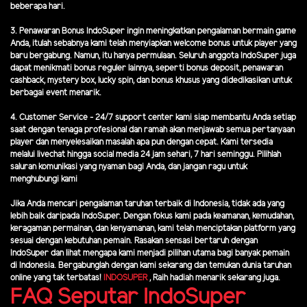
beberapa hari.
3. Penawaran Bonus IndoSuper ingin meningkatkan pengalaman bermain game
Anda, itulah sebabnya kami telah menyiapkan welcome bonus untuk player yang
baru bergabung. Namun, itu hanya permulaan. Seluruh anggota IndoSuper juga
dapat menikmati bonus reguler lainnya, seperti bonus deposit, penawaran
cashback, mystery box, lucky spin, dan bonus khusus yang didedikasikan untuk
berbagai event menarik.
4. Customer Service - 24/7 support center kami siap membantu Anda setiap
saat dengan tenaga profesional dan ramah akan menjawab semua pertanyaan
player dan menyelesaikan masalah apa pun dengan cepat. Kami tersedia
melalui livechat hingga social media 24 jam sehari, 7 hari seminggu. Pilihlah
saluran komunikasi yang nyaman bagi Anda, dan jangan ragu untuk
menghubungi kami
Jika Anda mencari pengalaman taruhan terbaik di Indonesia, tidak ada yang
lebih baik daripada IndoSuper. Dengan fokus kami pada keamanan, kemudahan,
keragaman permainan, dan kenyamanan, kami telah menciptakan platform yang
sesuai dengan kebutuhan pemain. Rasakan sensasi bertaruh dengan
IndoSuper dan lihat mengapa kami menjadi pilihan utama bagi banyak pemain
di Indonesia. Bergabunglah dengan kami sekarang dan temukan dunia taruhan
online yang tak terbatas!
INDOSUPER
,
Raih hadiah menarik sekarang juga.
FAQ Seputar IndoSuper